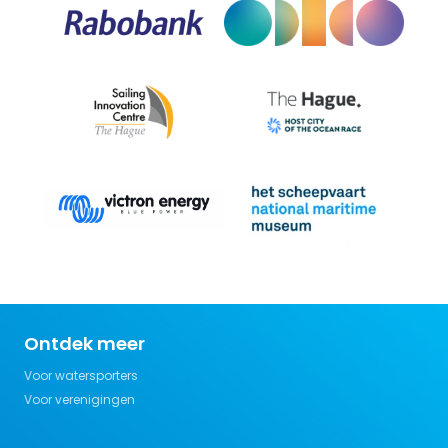
Ontdek meer
Voor watersporters
Voor verenigingen