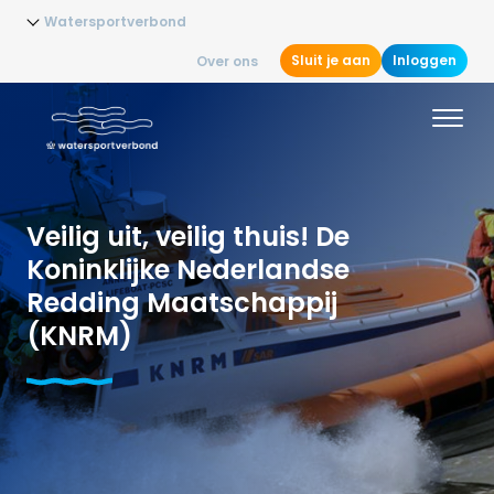
Watersportverbond
Sluit je aan
Inloggen
Over ons
Veilig uit, veilig thuis! De
Koninklijke Nederlandse
Redding Maatschappij
(KNRM)