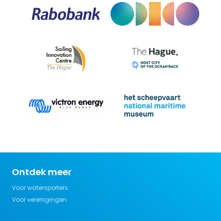
Ontdek meer
Voor watersporters
Voor verenigingen