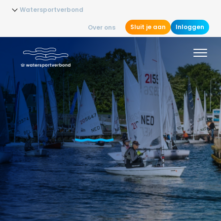
Watersportverbond
Sluit je aan
Inloggen
Over ons