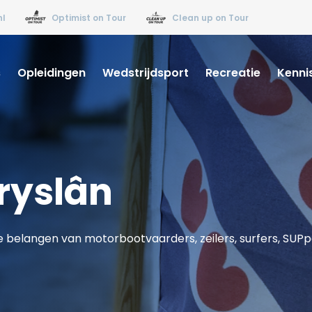
nl
Optimist on Tour
Clean up on Tour
s
Opleidingen
Wedstrijdsport
Recreatie
Kenni
ryslân
e belangen van motorbootvaarders, zeilers, surfers, SUPp