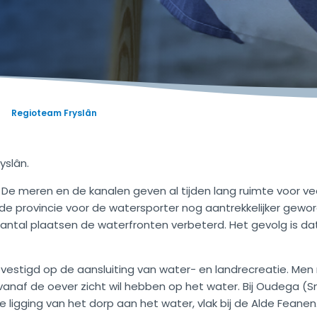
Regioteam Fryslân
yslân.
. De meren en de kanalen geven al tijden lang ruimte voor veel 
is de provincie voor de watersporter nog aantrekkelijker ge
n aantal plaatsen de waterfronten verbeterd. Het gevolg is d
evestigd op de aansluiting van water- en landrecreatie. M
vanaf de oever zicht wil hebben op het water. Bij Oudega (
e ligging van het dorp aan het water, vlak bij de Alde Feanen