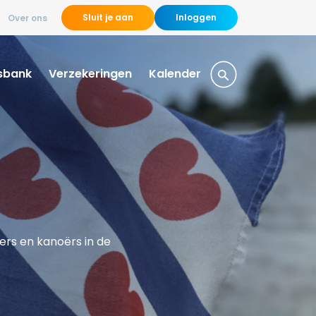
Sluit je aan
Inloggen
Over ons
sbank
Verzekeringen
Kalender
ers en kanoërs in de