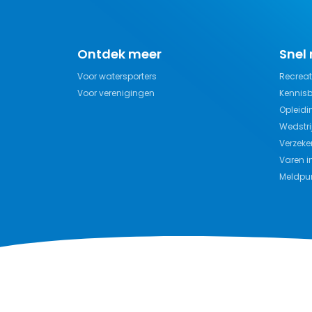
Ontdek meer
Snel
Voor watersporters
Recreat
Voor verenigingen
Kennis
Opleidi
Wedstri
Verzeke
Varen i
Meldpun