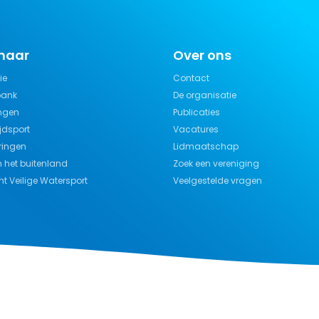
 naar
Over ons
ie
Contact
bank
De organisatie
ngen
Publicaties
jdsport
Vacatures
ringen
Lidmaatschap
n het buitenland
Zoek een vereniging
t Veilige Watersport
Veelgestelde vragen