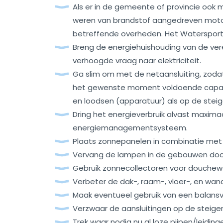
Als er in de gemeente of provincie ook m
weren van brandstof aangedreven motor
betreffende overheden. Het Watersportv
Breng de energiehuishouding van de vere
verhoogde vraag naar elektriciteit.
Ga slim om met de netaansluiting, zodat d
het gewenste moment voldoende capacit
en loodsen (apparatuur) als op de stei
Dring het energieverbruik alvast maxima
energiemanagementsysteem.
Plaats zonnepanelen in combinatie met
Vervang de lampen in de gebouwen doo
Gebruik zonnecollectoren voor douchew
Verbeter de dak-, raam-, vloer-, en wand
Maak eventueel gebruik van een balans
Verzwaar de aansluitingen op de steiger
Trek waar nodig nu al loze pijpen/leidin