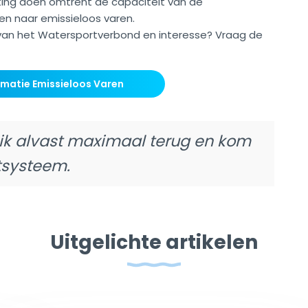
ting doen omtrent de capaciteit van de
en naar emissieloos varen.
van het Watersportverbond en interesse? Vraag de
matie Emissieloos Varen
uik alvast maximaal terug en kom
systeem.
Uitgelichte artikelen