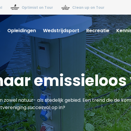
nl
Optimist on Tour
Clean up on Tour
s
Opleidingen
Wedstrijdsport
Recreatie
Kenni
naar emissieloos
n zowel natuur- als stedelijk gebied. Een trend die de ko
rtvereniging succesvol op in?