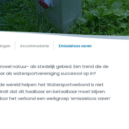
gingen
Accommodatie
Emissieloos varen
owel natuur- als stedelijk gebied. Een trend die de
aar als watersportvereniging succesvol op in?
 de wereld helpen: het Watersportverbond is niet
vindt dat dit haalbaar en betaalbaar moet blijven.
r door het verbond een werkgroep ‘emissieloos varen’