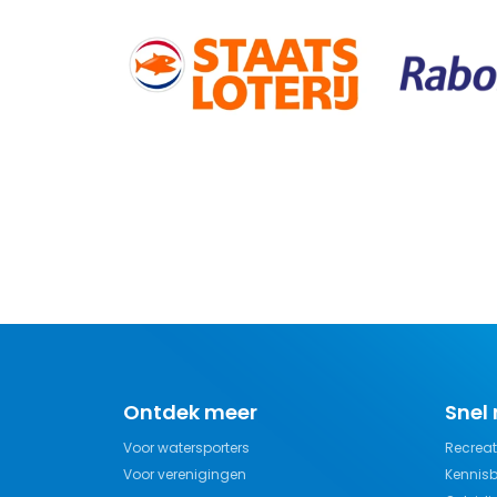
Ontdek meer
Snel
Voor watersporters
Recreat
Voor verenigingen
Kennis