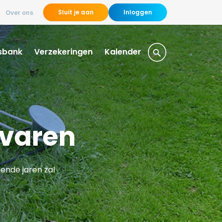
Sluit je aan
Inloggen
Over ons
sbank
Verzekeringen
Kalender
 varen
mende jaren zal