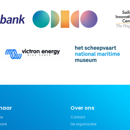
 naar
Over ons
ie
Contact
bank
De organisatie