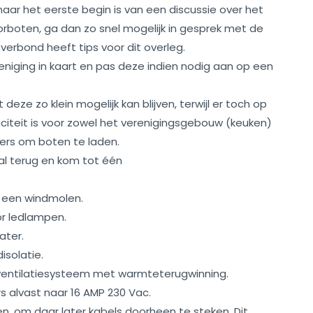
aar het eerste begin is van een discussie over het
boten, ga dan zo snel mogelijk in gesprek met de
erbond heeft tips voor dit overleg.
niging in kaart en pas deze indien nodig aan op een
eze zo klein mogelijk kan blijven, terwijl er toch op
eit is voor zowel het verenigingsgebouw (keuken)
gers om boten te laden.
al terug en kom tot één
 een windmolen.
r ledlampen.
ater.
isolatie.
ventilatiesysteem met warmteterugwinning.
s alvast naar 16 AMP 230 Vac.
gen, om daar later kabels doorheen te steken. Dit