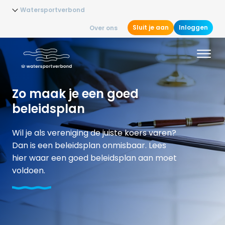
Watersportverbond
Sluit je aan
Inloggen
Over ons
Zo maak je een goed
beleidsplan
Wil je als vereniging de juiste koers varen?
Dan is een beleidsplan onmisbaar. Lees
hier waar een goed beleidsplan aan moet
voldoen.