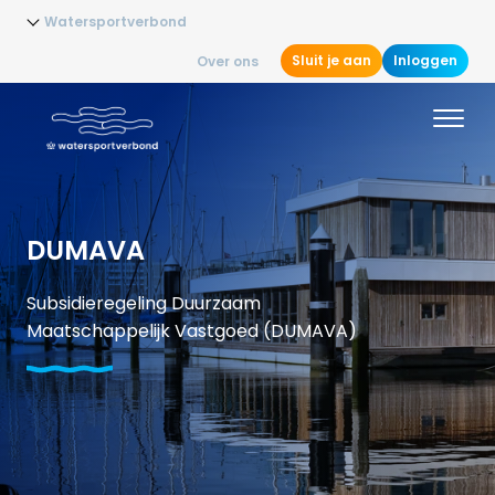
Watersportverbond
Sluit je aan
Inloggen
Over ons
DUMAVA
Subsidieregeling Duurzaam
Maatschappelijk Vastgoed (DUMAVA)