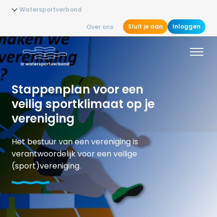
Watersportverbond
Sluit je aan
Inloggen
Over ons
Stappenplan voor een
veilig sportklimaat op je
vereniging
Het bestuur van een vereniging is
verantwoordelijk voor een veilige
(sport)vereniging.