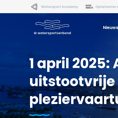
Watersport Academy
Ophetwater.
Nieuw
1 april 2025
uitstootvrije
pleziervaart