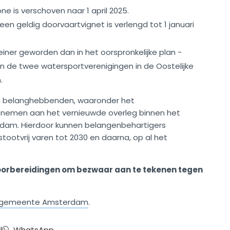
e is verschoven naar 1 april 2025.
en geldig doorvaartvignet is verlengd tot 1 januari
leiner geworden dan in het oorspronkelijke plan -
n de twee watersportverenigingen in de Oostelijke
.
n belanghebbenden, waaronder het
 nemen aan het vernieuwde overleg binnen het
am. Hierdoor kunnen belangenbehartigers
tootvrij varen tot 2030 en daarna, op al het
oorbereidingen om bezwaar aan te tekenen tegen
de gemeente Amsterdam
.
l
WhatsApp