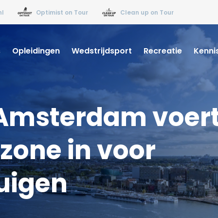
nl
Optimist on Tour
Clean up on Tour
s
Opleidingen
Wedstrijdsport
Recreatie
Kenni
: Amsterdam voer
 zone in voor
uigen