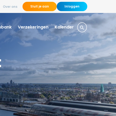
Sluit je aan
Inloggen
Over ons
sbank
Verzekeringen
Kalender
t