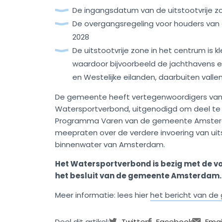
De ingangsdatum van de uitstootvrije zon
De overgangsregeling voor houders van e
2028
De uitstootvrije zone in het centrum is k
waardoor bijvoorbeeld de jachthavens e
en Westelijke eilanden, daarbuiten vallen
De gemeente heeft vertegenwoordigers va
Watersportverbond, uitgenodigd om deel te
Programma Varen van de gemeente Amsterd
meepraten over de verdere invoering van uits
binnenwater van Amsterdam.
Het Watersportverbond is bezig met de v
het besluit van de gemeente Amsterdam.
Meer informatie: lees hier
het bericht van 
Deel dit artikel:
Twitter
Facebook
Emai