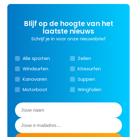
Blijf op de hoogte van het
laatste nieuws
Schrijf je in voor onze nieuwsbrief
Alle sporten
Zeilen
Windsurfen
Kitesurfen
Kanovaren
Suppen
Motorboot
Wingfoilen