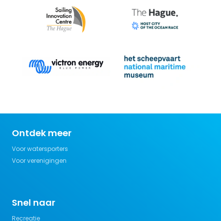
Ontdek meer
Voor watersporters
Voor verenigingen
Snel naar
Recreatie