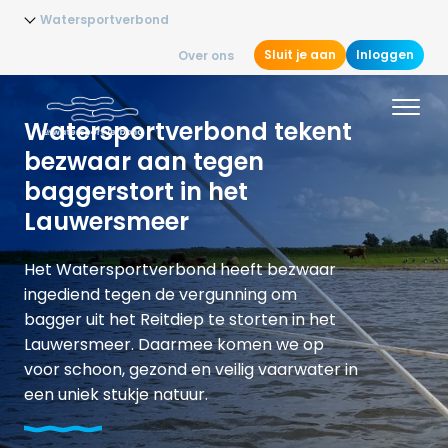
Watersportverbond
Sluit je aan
Inloggen
Over ons
Watersportverbond tekent
bezwaar aan tegen
baggerstort in het
Lauwersmeer
Het Watersportverbond heeft bezwaar
ingediend tegen de vergunning om
bagger uit het Reitdiep te storten in het
Lauwersmeer. Daarmee komen we op
voor schoon, gezond en veilig vaarwater in
een uniek stukje natuur.