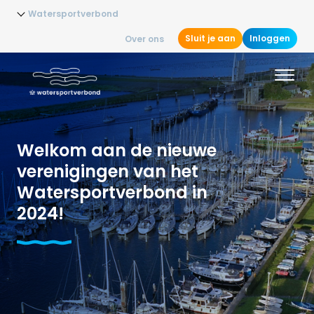
Watersportverbond
Sluit je aan
Inloggen
Over ons
Welkom aan de nieuwe
verenigingen van het
Watersportverbond in
2024!