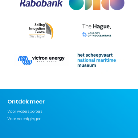
Ontdek meer
Voor watersporters
Voor verenigingen