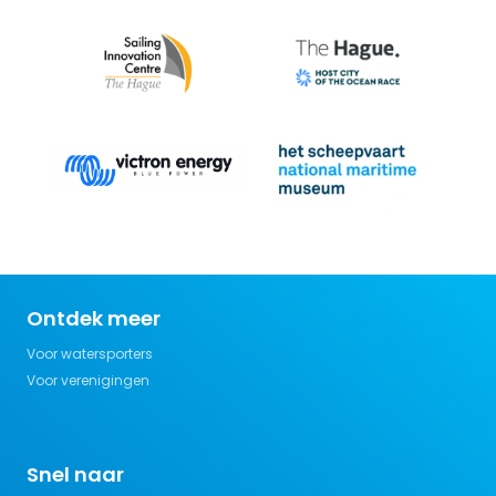
Ontdek meer
Voor watersporters
Voor verenigingen
Snel naar