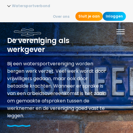
Watersportverbond
Sluit je aan
Inloggen
Over ons
De vereniging als
werkgever
Bij een watersportvereniging worden
bergen werk verzet. Veel werk wordt door
vrijwilligers gedaan, maar ook door
betaalde krachten. Wanneer er sprake is
van een arbeidsovereenkomst is het zaak
om gemaakte afspraken tussen de
werknemer en de vereniging goed vast te
leggen.