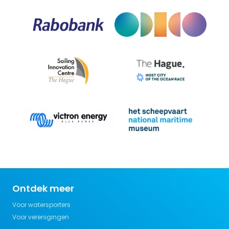
Ontdek meer
Voor watersporters
Voor verenigingen