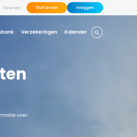
Sluit je aan
Inloggen
Over ons
sbank
Verzekeringen
Kalender
sten
ormatie over