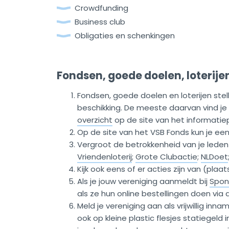
Crowdfunding
Business club
Obligaties en schenkingen
Fondsen, goede doelen, loterijen
Fondsen, goede doelen en loterijen stel
beschikking. De meeste daarvan vind je
overzicht
op de site van het informati
Op de site van het VSB Fonds kun je ee
Vergroot de betrokkenheid van je leden
Vriendenloterij
;
Grote Clubactie
;
NLDoet
Kijk ook eens of er acties zijn van (plaa
Als je jouw vereniging aanmeldt bij
Spons
als ze hun online bestellingen doen via
Meld je vereniging aan als vrijwillig innam
ook op kleine plastic flesjes statiegeld 