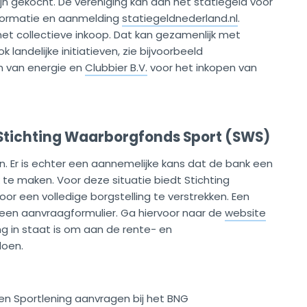
jn gekocht. De vereniging kan dan het statiegeld voor
nformatie en aanmelding
statiegeldnederland.nl
.
et collectieve inkoop. Dat kan gezamenlijk met
k landelijke initiatieven, zie bijvoorbeeld
en van energie en
Clubbier B.V.
voor het inkopen van
 Stichting Waarborgfonds Sport (SWS)
en. Er is echter een aannemelijke kans dat de bank een
te maken. Voor deze situatie biedt Stichting
r een volledige borgstelling te verstrekken. Een
 een aanvraagformulier. Ga hiervoor naar de
website
ing in staat is om aan de rente- en
doen.
en Sportlening aanvragen bij het BNG