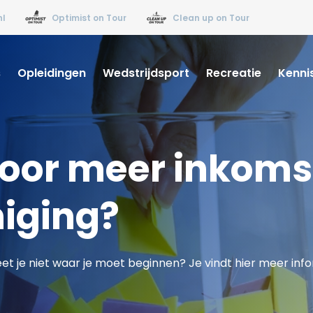
nl
Optimist on Tour
Clean up on Tour
s
Opleidingen
Wedstrijdsport
Recreatie
Kenni
 voor meer inkom
niging?
et je niet waar je moet beginnen? Je vindt hier meer inf