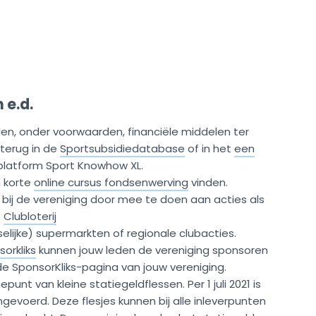
 e.d.
len, onder voorwaarden, financiële middelen ter
 terug in de
Sportsubsidiedatabase
of in het
een
eplatform Sport Knowhow XL.
n korte
online cursus fondsenwerving
vinden.
 bij de vereniging door mee te doen aan acties als
;
Clubloterij
tselijke) supermarkten of regionale clubacties.
orkliks
kunnen jouw leden de vereniging sponsoren
 de SponsorKliks-pagina van jouw vereniging.
epunt van kleine statiegeldflessen. Per 1 juli 2021 is
ingevoerd. Deze flesjes kunnen bij alle inleverpunten