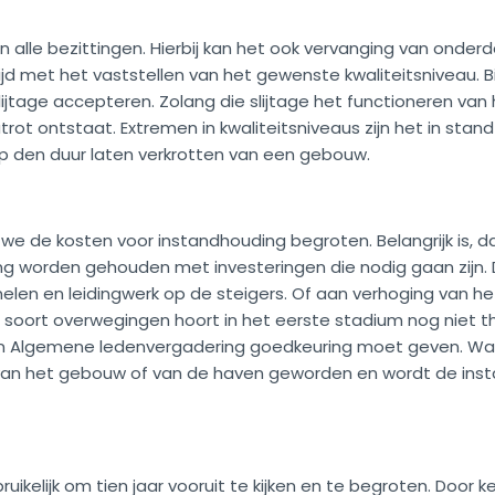
 alle bezittingen. Hierbij kan het ook vervanging van onderd
tijd met het vaststellen van het gewenste kwaliteitsniveau.
jtage accepteren. Zolang die slijtage het functioneren van
t ontstaat. Extremen in kwaliteitsniveaus zijn het in stand
p den duur laten verkrotten van een gebouw.
 de kosten voor instandhouding begroten. Belangrijk is, 
 worden gehouden met investeringen die nodig gaan zijn. De
nelen en leidingwerk op de steigers. Of aan verhoging van h
Dit soort overwegingen hoort in het eerste stadium nog niet 
 Algemene ledenvergadering goedkeuring moet geven. Wan
l van het gebouw of van de haven geworden en wordt de ins
bruikelijk om tien jaar vooruit te kijken en te begroten. Doo