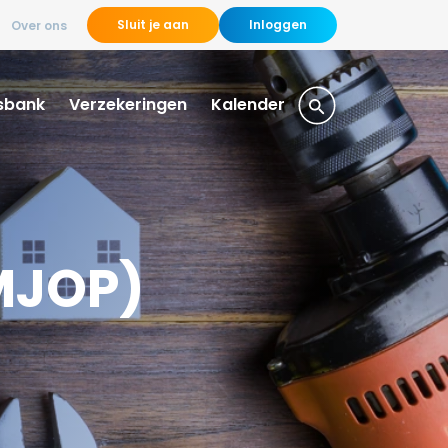
Sluit je aan
Inloggen
Over ons
sbank
Verzekeringen
Kalender
MJOP)