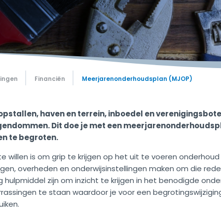
gingen
Financiën
Meerjarenonderhoudsplan (MJOP)
opstallen, haven en terrein, inboedel en verenigingsbote
igendommen. Dit doe je met een meerjarenonderhoudsp
en te begroten.
llen is om grip te krijgen op het uit te voeren onderhoud 
lingen, overheden en onderwijsinstellingen maken om die red
 hulpmiddel zijn om inzicht te krijgen in het benodigde on
 verrassingen te staan waardoor je voor een begrotingswijzigi
uiken.