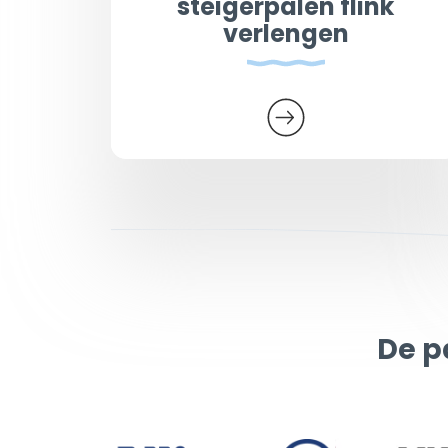
steigerpalen flink
verlengen
De p