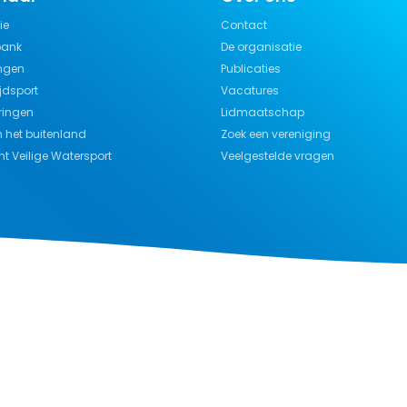
ie
Contact
bank
De organisatie
ngen
Publicaties
jdsport
Vacatures
ringen
Lidmaatschap
n het buitenland
Zoek een vereniging
t Veilige Watersport
Veelgestelde vragen