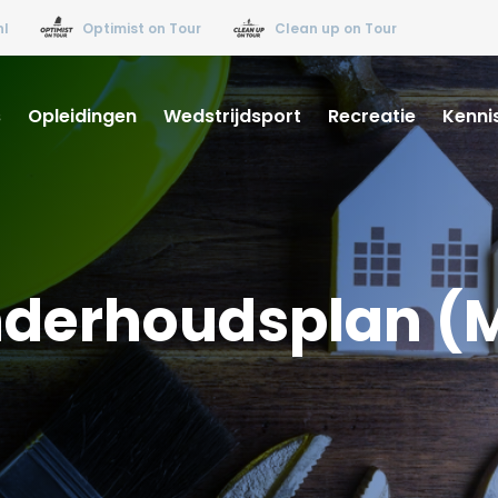
nl
Optimist on Tour
Clean up on Tour
s
Opleidingen
Wedstrijdsport
Recreatie
Kenni
nderhoudsplan (