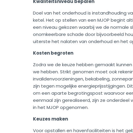
Kwaliteitsniveau bepalen
Doel van het onderhoud is instandhouding van
ketel. Het op stellen van een MJOP begint al
een niveau gekozen waarbij we de normale sli
onomkeerbare schade door bijvoorbeeld houtro
uiterste het nalaten van onderhoud en het o
Kosten begroten
Zodra we de keuze hebben gemaakt kunnen we
we hebben. Strikt genomen moet ook rekening
invalidenvoorzieningen, bekabeling, zonnepa
zijn tegen mogelijke energieprijsstijgingen. 
om een aparte begrotingspost waarvoor een
eenmaal zijn gerealiseerd, zijn ze onderdee
in het MJOP opgenomen.
Keuzes maken
Voor opstallen en havenfaciliteiten is het ge