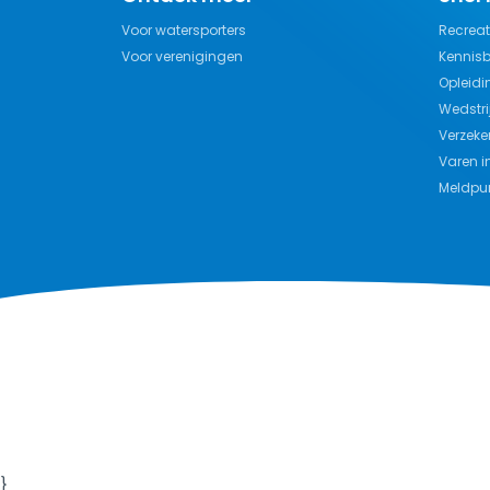
Voor watersporters
Recreat
Voor verenigingen
Kennis
Opleidi
Wedstri
Verzeke
Varen i
Meldpun
}