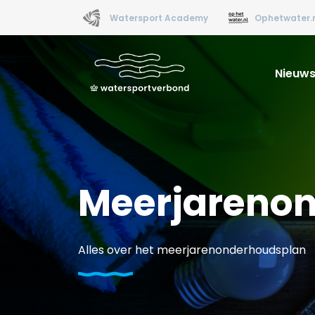
Watersport Academy
Ophetwater.
Nieuw
Meerjareno
Alles over het meerjarenonderhoudsplan