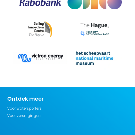
Ontdek meer
Voor watersporters
Voor verenigingen