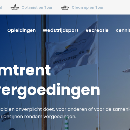
nl
Optimist on Tour
Clean up on Tour
s
Opleidingen
Wedstrijdsport
Recreatie
Kenni
omtrent
svergoedingen
aald en onverplicht doet, voor anderen of voor de samenlev
richtlijnen rondom vergoedingen.