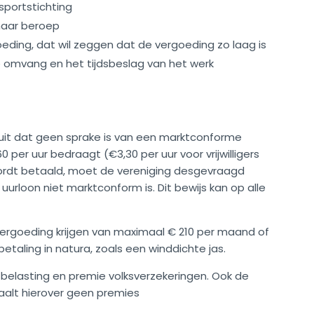
 sportstichting
haar beroep
rgoeding, dat wil zeggen dat de vergoeding zo laag is
e omvang en het tijdsbeslag van het werk
 uit dat geen sprake is van een marktconforme
per uur bedraagt (€3,30 per uur voor vrijwilligers
 wordt betaald, moet de vereniging desgevraagd
rloon niet marktconform is. Dit bewijs kan op alle
je vergoeding krijgen van maximaal € 210 per maand of
betaling in natura, zoals een winddichte jas.
n belasting en premie volksverzekeringen. Ook de
etaalt hierover geen premies