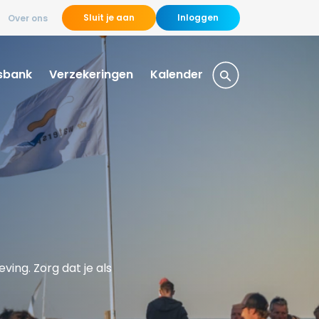
Sluit je aan
Inloggen
Over ons
sbank
Verzekeringen
Kalender
ing. Zorg dat je als