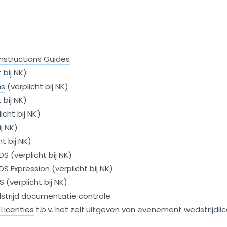
Instructions Guides
 bij NK)
ns
(verplicht bij NK)
bij NK)
cht bij NK)
j NK)
t bij NK)
S (verplicht bij NK)
S Expression (verplicht bij NK)
(verplicht bij NK)
dstrijd documentatie controle
Licenties
t.b.v. het zelf uitgeven van evenement wedstrijdli