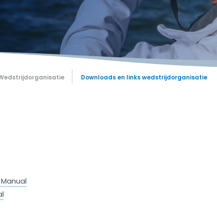
Wedstrijdorganisatie
Downloads en links wedstrijdorganisatie
g Manual
al