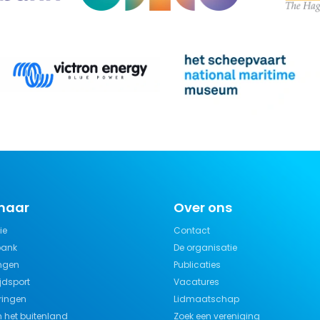
 naar
Over ons
ie
Contact
bank
De organisatie
ngen
Publicaties
jdsport
Vacatures
ringen
Lidmaatschap
n het buitenland
Zoek een vereniging