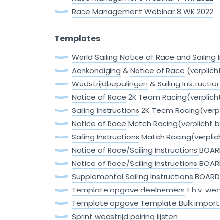
Race Management Webinar 8 WK 2022
Templates
World Sailing Notice of Race and Sailing 
Aankondiging
&
Notice of Race
(verplicht
Wedstrijdbepalingen
&
Sailing Instructio
Notice of Race
2K Team Racing(verplicht 
Sailing Instructions
2K Team Racing(verpli
Notice of Race
Match Racing(verplicht bi
Sailing Instructions
Match Racing(verplich
Notice of Race/Sailing Instructions
BOARD
Notice of Race/Sailing Instructions
BOARD
Supplemental Sailing Instructions
BOARDS 
Template opgave deelnemers
t.b.v. we
Template opgave Template Bulk import 
Sprint wedstrijd
pairing lijsten