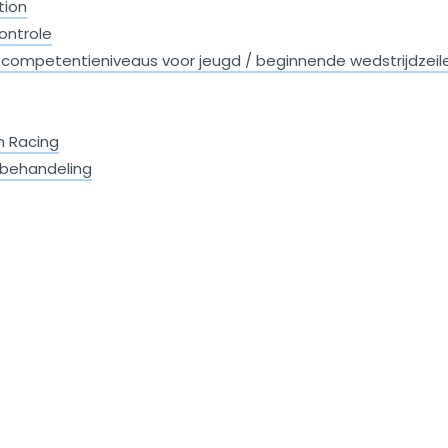
tion
ontrole
/ competentieniveaus voor jeugd / beginnende wedstrijdzeil
m Racing
 behandeling