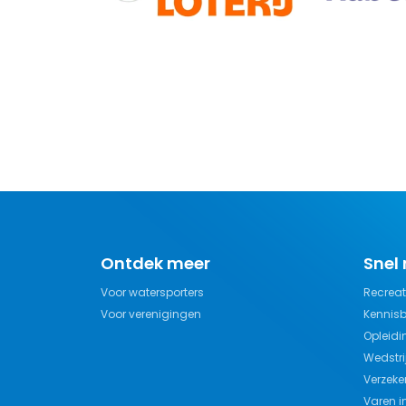
Ontdek meer
Snel
Voor watersporters
Recreat
Voor verenigingen
Kennis
Opleidi
Wedstri
Verzeke
Varen i