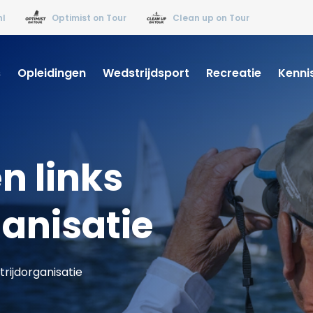
nl
Optimist on Tour
Clean up on Tour
s
Opleidingen
Wedstrijdsport
Recreatie
Kenni
n links
anisatie
trijdorganisatie