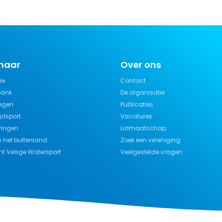
 naar
Over ons
ie
Contact
bank
De organisatie
ngen
Publicaties
jdsport
Vacatures
ringen
Lidmaatschap
n het buitenland
Zoek een vereniging
t Veilige Watersport
Veelgestelde vragen