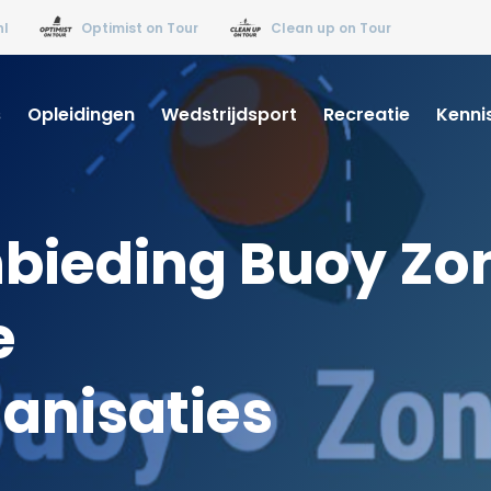
nl
Optimist on Tour
Clean up on Tour
s
Opleidingen
Wedstrijdsport
Recreatie
Kenni
nbieding Buoy Zo
e
anisaties