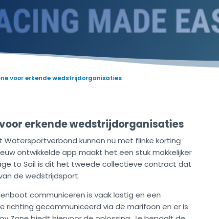
ne voor erkende wedstrijdorganisaties
voor erkende wedstrijdorganisaties
et Watersportverbond kunnen nu met flinke korting
nieuw ontwikkelde app maakt het een stuk makkelijker
e to Sail is dit het tweede collectieve contract dat
an de wedstrijdsport.
ienboot communiceren is vaak lastig en een
de richting gecommuniceerd via de marifoon en er is
y Zone biedt hiervoor de oplossing. Je bepaalt de