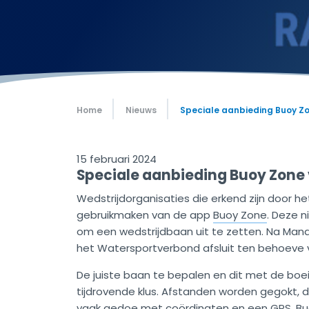
Home
Nieuws
Speciale aanbieding Buoy Zo
15 februari 2024
Speciale aanbieding Buoy Zone 
Wedstrijdorganisaties die erkend zijn door h
gebruikmaken van de app
Buoy Zone
. Deze 
om een wedstrijdbaan uit te zetten. Na Manag
het Watersportverbond afsluit ten behoeve v
De juiste baan te bepalen en dit met de boe
tijdrovende klus. Afstanden worden gegokt, 
vaak gedoe met coördinaten en een GPS. Buo