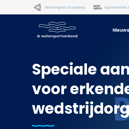
Watersport Academy
Ophetwater.
Nieuw
Speciale aa
voor erkend
wedstrijdorg