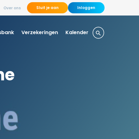
Sluit je aan
Inloggen
Over ons
sbank
Verzekeringen
Kalender
ne